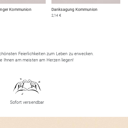
änger Kommunion
Danksagung Kommunion
2,14 €
5
 schönsten Feierlichkeiten zum Leben zu erwecken.
ie Ihnen am meisten am Herzen liegen!
Sofort versendbar