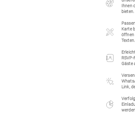
unsere
Ihnen 
bieten.
Passen 
Karte 
öffnen 
Texten
Erleich
RSVP-F
Gäste 
Versen
WhatsA
Link, d
Verfolg
Einlad
werden