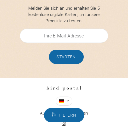
Melden Sie sich an und erhalten Sie 5
kostenlose digitale Karten, um unsere
Produkte zu testen!
STARTEN
AGB
Fragen & Antworten
FILTERN
EN
RECHERCHER