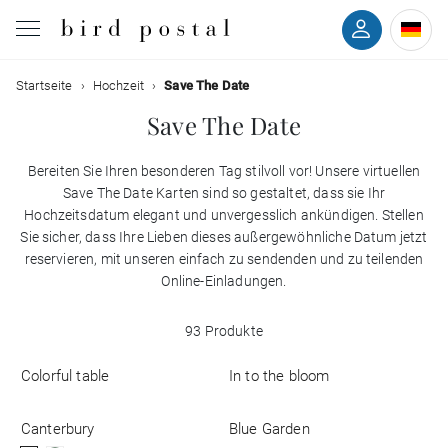
Filtern
Startseite
Hochzeit
Save The Date
Hochzeit
Save The Date
Geburt
Bereiten Sie Ihren besonderen Tag stilvoll vor! Unsere virtuellen
Farben
Save The Date Karten sind so gestaltet, dass sie Ihr
Taufe
Hochzeitsdatum elegant und unvergesslich ankündigen. Stellen
Sie sicher, dass Ihre Lieben dieses außergewöhnliche Datum jetzt
Stile
reservieren, mit unseren einfach zu sendenden und zu teilenden
Kommunion
Online-Einladungen.
Mit
Trauer
Rückseite
93 Produkte
Mit
Geburtstag
Colorful table
In to the bloom
Bild
Canterbury
Blue Garden
Weihnachten