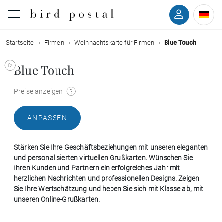
Startseite
Firmen
Weihnachtskarte für Firmen
Blue Touch
Hochzeit
Blue Touch
Geburt
Preise anzeigen
Taufe
ANPASSEN
Kommunion
Stärken Sie Ihre Geschäftsbeziehungen mit unseren eleganten
Trauer
und personalisierten virtuellen Grußkarten. Wünschen Sie
Ihren Kunden und Partnern ein erfolgreiches Jahr mit
herzlichen Nachrichten und professionellen Designs. Zeigen
Geburtstag
Sie Ihre Wertschätzung und heben Sie sich mit Klasse ab, mit
unseren Online-Grußkarten.
Weihnachten