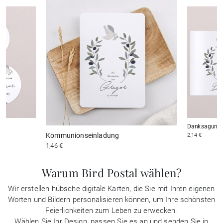
on
Danksagung
Kommunionseinladung
2,14 €
1,46 €
Warum Bird Postal wählen?
Wir erstellen hübsche digitale Karten, die Sie mit Ihren eigenen
Worten und Bildern personalisieren können, um Ihre schönsten
Feierlichkeiten zum Leben zu erwecken.
Wählen Sie Ihr Design, passen Sie es an und senden Sie in