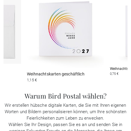
Weihnachtska
Weihnachtskarten geschäftlich
0,75 €
1,15 €
Warum Bird Postal wählen?
Wir erstellen hübsche digitale Karten, die Sie mit Ihren eigenen
Worten und Bildern personalisieren können, um Ihre schönsten
Feierlichkeiten zum Leben zu erwecken.
Wählen Sie Ihr Design, passen Sie es an und senden Sie in
wenigen Sekunden Freude an die Menschen, die Ihnen am