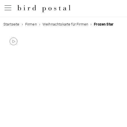
Startseite
Firmen
Weihnachtskarte für Firmen
Frozen Star
Hochzeit
Geburt
Taufe
Kommunion
Trauer
Geburtstag
Weihnachten