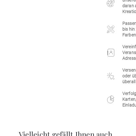
unsere
daran 
Kreatio
Passen 
bis hi
Farben,
Vereinf
Verans
Adress
Versen
oder üb
überall
Verfolg
Karten
Einlad
Vielleicht gefällt Ihnen auch