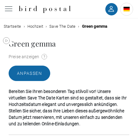
Startseite
Hochzeit
Save The Date
Green gemma
Hochzeit
Green gemma
Geburt
Preise anzeigen
Taufe
ANPASSEN
Kommunion
Bereiten Sie Ihren besonderen Tag stilvoll vor! Unsere
Trauer
virtuellen Save The Date Karten sind so gestaltet, dass sie Ihr
Hochzeitsdatum elegant und unvergesslich ankündigen.
Stellen Sie sicher, dass Ihre Lieben dieses außergewöhnliche
Geburtstag
Datum jetzt reservieren, mit unseren einfach zu sendenden
und zu teilenden Online-Einladungen.
Weihnachten