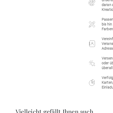
unsere
daran 
Kreatio
Passen 
bis hi
Farben,
Vereinf
Verans
Adress
Versen
oder üb
überall
Verfolg
Karten
Einlad
Vielleicht gefällt Ihnen auch