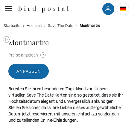
Startseite
Hochzeit
Save The Date
Montmartre
Hochzeit
Montmartre
Geburt
Preise anzeigen
Taufe
ANPASSEN
Kommunion
Bereiten Sie Ihren besonderen Tag stilvoll vor! Unsere
Trauer
virtuellen Save The Date Karten sind so gestaltet, dass sie Ihr
Hochzeitsdatum elegant und unvergesslich ankündigen.
Stellen Sie sicher, dass Ihre Lieben dieses außergewöhnliche
Geburtstag
Datum jetzt reservieren, mit unseren einfach zu sendenden
und zu teilenden Online-Einladungen.
Weihnachten