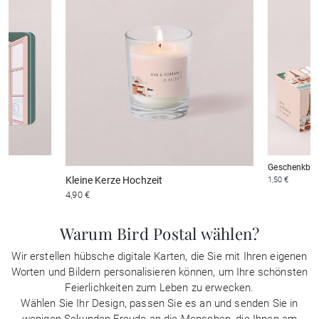
Geschenkbox
Kleine Kerze Hochzeit
1,50 €
4,90 €
Warum Bird Postal wählen?
Wir erstellen hübsche digitale Karten, die Sie mit Ihren eigenen
Worten und Bildern personalisieren können, um Ihre schönsten
Feierlichkeiten zum Leben zu erwecken.
Wählen Sie Ihr Design, passen Sie es an und senden Sie in
wenigen Sekunden Freude an die Menschen, die Ihnen am