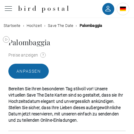
Startseite
Hochzeit
Save The Date
Palombaggia
Hochzeit
Palombaggia
Geburt
Preise anzeigen
Taufe
ANPASSEN
Kommunion
Bereiten Sie Ihren besonderen Tag stilvoll vor! Unsere
Trauer
virtuellen Save The Date Karten sind so gestaltet, dass sie Ihr
Hochzeitsdatum elegant und unvergesslich ankündigen.
Stellen Sie sicher, dass Ihre Lieben dieses außergewöhnliche
Geburtstag
Datum jetzt reservieren, mit unseren einfach zu sendenden
und zu teilenden Online-Einladungen.
Weihnachten