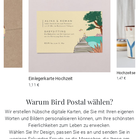
Hochzeitsein
Einlegerkarte Hochzeit
1,47 €
1,11 €
Warum Bird Postal wählen?
Wir erstellen hübsche digitale Karten, die Sie mit Ihren eigenen
Worten und Bildern personalisieren können, um Ihre schönsten
Feierlichkeiten zum Leben zu erwecken.
Wählen Sie Ihr Design, passen Sie es an und senden Sie in
wenigen Sekunden Freude an die Menschen, die Ihnen am