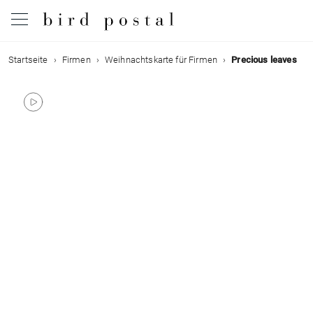
Startseite
Firmen
Weihnachtskarte für Firmen
Precious leaves
Hochzeit
Geburt
Taufe
Kommunion
Trauer
Geburtstag
Weihnachten