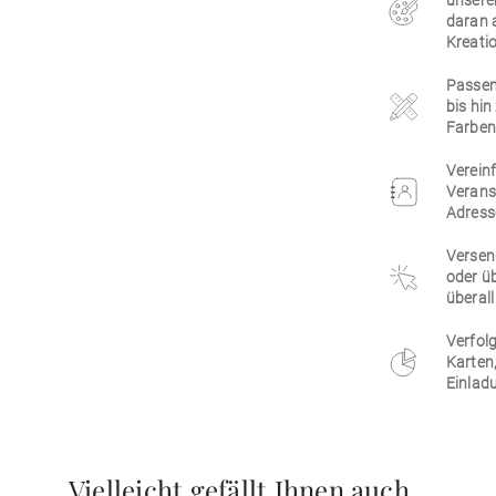
unsere
daran 
Kreatio
Passen 
bis hi
Farben,
Vereinf
Verans
Adress
Versen
oder üb
überall
Verfolg
Karten
Einlad
Vielleicht gefällt Ihnen auch