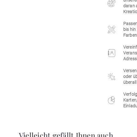
unsere
daran 
Kreatio
Passen 
bis hi
Farben,
Vereinf
Verans
Adress
Versen
oder üb
überall
Verfolg
Karten
Einlad
Vielleicht gefällt Ihnen auch