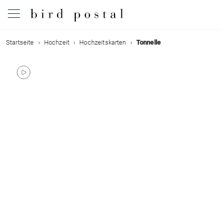
Startseite
Hochzeit
Hochzeitskarten
Tonnelle
Hochzeit
Geburt
Taufe
Kommunion
Trauer
Geburtstag
Weihnachten