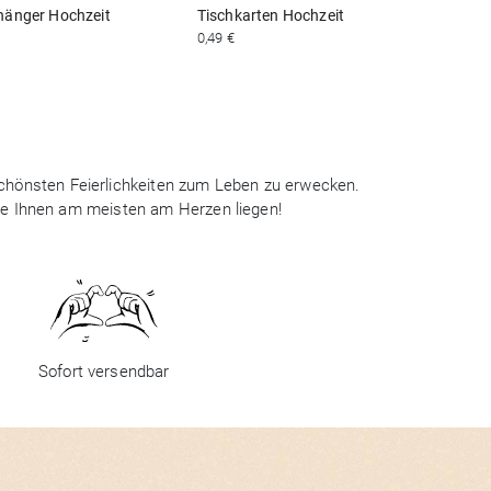
änger Hochzeit
Tischkarten Hochzeit
0,49 €
2
 schönsten Feierlichkeiten zum Leben zu erwecken.
ie Ihnen am meisten am Herzen liegen!
Sofort versendbar