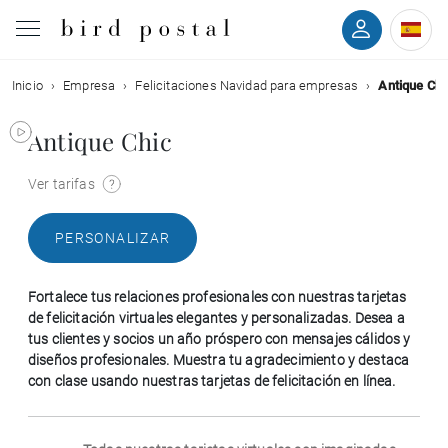
Inicio
Empresa
Felicitaciones Navidad para empresas
Antique Chi
Boda
Antique Chic
Nacimiento
Ver tarifas
Bautizo
PERSONALIZAR
Comunión
Fortalece tus relaciones profesionales con nuestras tarjetas
Condolencias
de felicitación virtuales elegantes y personalizadas. Desea a
tus clientes y socios un año próspero con mensajes cálidos y
diseños profesionales. Muestra tu agradecimiento y destaca
Cumpleaños
con clase usando nuestras tarjetas de felicitación en línea.
Fiestas navideñas