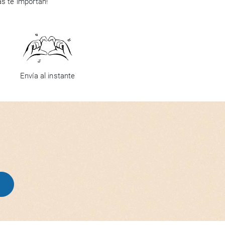
ás te importan!
Envía al instante
R