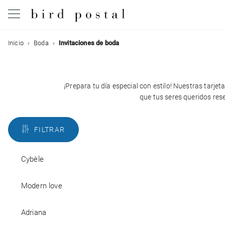
Filtrar
Inicio
Boda
Invitaciones de boda
Boda
Nacimiento
¡Prepara tu día especial con estilo! Nuestras tarje
Colores
que tus seres queridos rese
Bautizo
Estilos
FILTRAR
Comunión
Con la
Condolencias
Cybèle
espalda
Con
Modern love
Cumpleaños
foto
Adriana
Fiestas navideñas