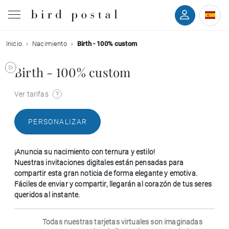
Inicio
Nacimiento
Birth - 100% custom
Boda
Birth - 100% custom
Nacimiento
Ver tarifas
Bautizo
PERSONALIZAR
Comunión
¡Anuncia su nacimiento con ternura y estilo!
Condolencias
Nuestras invitaciones digitales están pensadas para
compartir esta gran noticia de forma elegante y emotiva.
Fáciles de enviar y compartir, llegarán al corazón de tus seres
Cumpleaños
queridos al instante.
Fiestas navideñas
Todas nuestras tarjetas virtuales son imaginadas