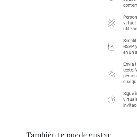
contem
Persona
virtual
utiliza
Simplif
RSVP y
en un s
Envía t
texto,
person
cualqui
Sigue i
virtual
invitad
También te puede gustar