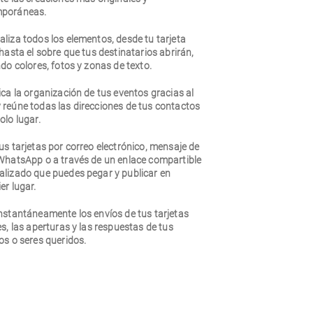
poráneas.
liza todos los elementos, desde tu tarjeta
 hasta el sobre que tus destinatarios abrirán,
ndo colores, fotos y zonas de texto.
ica la organización de tus eventos gracias al
 reúne todas las direcciones de tus contactos
olo lugar.
us tarjetas por correo electrónico, mensaje de
 WhatsApp o a través de un enlace compartible
alizado que puedes pegar y publicar en
er lugar.
nstantáneamente los envíos de tus tarjetas
es, las aperturas y las respuestas de tus
os o seres queridos.