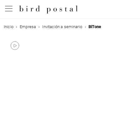
Inicio
Empresa
Invitación a seminario
BiTone
Boda
Nacimiento
Bautizo
Comunión
Condolencias
Cumpleaños
Fiestas navideñas