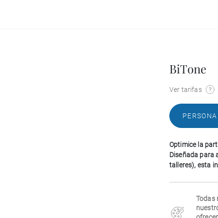
BiTone
Ver tarifas
PERSONA
Optimice la par
Diseñada para a
talleres), esta 
Todas 
nuestr
ofrecer