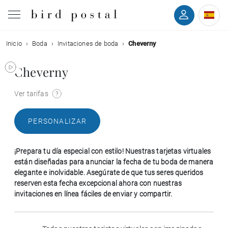
Inicio
Boda
Invitaciones de boda
Cheverny
Boda
Cheverny
Nacimiento
Ver tarifas
Bautizo
PERSONALIZAR
Comunión
¡Prepara tu día especial con estilo! Nuestras tarjetas virtuales
Condolencias
están diseñadas para anunciar la fecha de tu boda de manera
elegante e inolvidable. Asegúrate de que tus seres queridos
reserven esta fecha excepcional ahora con nuestras
Cumpleaños
invitaciones en línea fáciles de enviar y compartir.
Fiestas navideñas