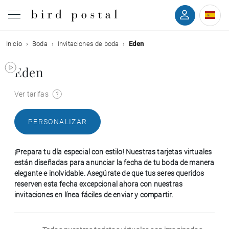
Inicio
Boda
Invitaciones de boda
Eden
Boda
Eden
Nacimiento
Ver tarifas
Bautizo
PERSONALIZAR
Comunión
¡Prepara tu día especial con estilo! Nuestras tarjetas virtuales
Condolencias
están diseñadas para anunciar la fecha de tu boda de manera
elegante e inolvidable. Asegúrate de que tus seres queridos
reserven esta fecha excepcional ahora con nuestras
Cumpleaños
invitaciones en línea fáciles de enviar y compartir.
Fiestas navideñas