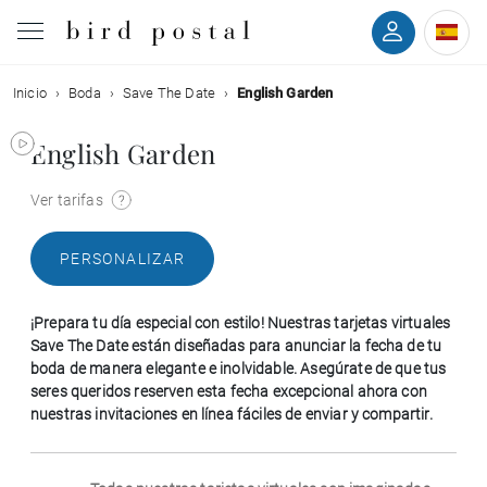
Inicio
Boda
Save The Date
English Garden
Boda
English Garden
Nacimiento
Ver tarifas
Bautizo
PERSONALIZAR
Comunión
¡Prepara tu día especial con estilo! Nuestras tarjetas virtuales
Condolencias
Save The Date están diseñadas para anunciar la fecha de tu
boda de manera elegante e inolvidable. Asegúrate de que tus
seres queridos reserven esta fecha excepcional ahora con
Cumpleaños
nuestras invitaciones en línea fáciles de enviar y compartir.
Fiestas navideñas