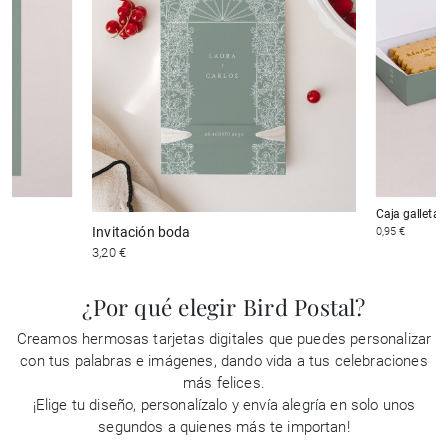
Caja galleta
Invitación boda
0,95 €
3,20 €
¿Por qué elegir Bird Postal?
Creamos hermosas tarjetas digitales que puedes personalizar
con tus palabras e imágenes, dando vida a tus celebraciones
más felices.
¡Elige tu diseño, personalízalo y envía alegría en solo unos
segundos a quienes más te importan!