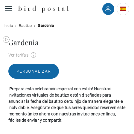
Inicio
Bautizo
Gardenia
Boda
Gardenia
Nacimiento
Ver tarifas
Bautizo
PERSONALIZAR
Comunión
¡Prepara esta celebración especial con estilo! Nuestras
Condolencias
invitaciones virtuales de bautizo están diseñadas para
anunciar la fecha del bautizo de tu hijo de manera elegante e
inolvidable. Asegúrate de que tus seres queridos reserven este
Cumpleaños
momento único ahora con nuestras invitaciones en línea,
fáciles de enviar y compartir.
Fiestas navideñas