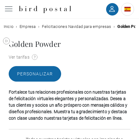
Inicio
Empresa
Felicitaciones Navidad para empresas
Golden Pow
Boda
Golden Powder
Nacimiento
Ver tarifas
Bautizo
PERSONALIZAR
Comunión
Fortalece tus relaciones profesionales con nuestras tarjetas
Condolencias
de felicitación virtuales elegantes y personalizadas. Desea a
tus clientes y socios un año próspero con mensajes cálidos y
diseños profesionales. Muestra tu agradecimiento y destaca
Cumpleaños
con clase usando nuestras tarjetas de felicitación en línea.
Fiestas navideñas