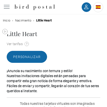
Inicio
Nacimiento
Little Heart
Boda
Little Heart
Nacimiento
Ver tarifas
Bautizo
PERSONALIZAR
Comunión
¡Anuncia su nacimiento con ternura y estilo!
Condolencias
Nuestras invitaciones digitales están pensadas para
compartir esta gran noticia de forma elegante y emotiva.
Fáciles de enviar y compartir, llegarán al corazón de tus seres
Cumpleaños
queridos al instante.
Fiestas navideñas
Todas nuestras tarjetas virtuales son imaginadas