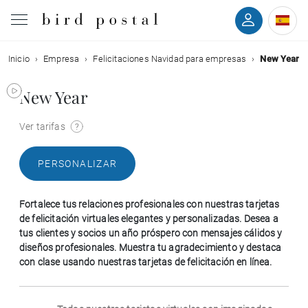
Inicio
Empresa
Felicitaciones Navidad para empresas
New Year
Boda
New Year
Nacimiento
Ver tarifas
Bautizo
PERSONALIZAR
Comunión
Fortalece tus relaciones profesionales con nuestras tarjetas
Condolencias
de felicitación virtuales elegantes y personalizadas. Desea a
tus clientes y socios un año próspero con mensajes cálidos y
diseños profesionales. Muestra tu agradecimiento y destaca
Cumpleaños
con clase usando nuestras tarjetas de felicitación en línea.
Fiestas navideñas