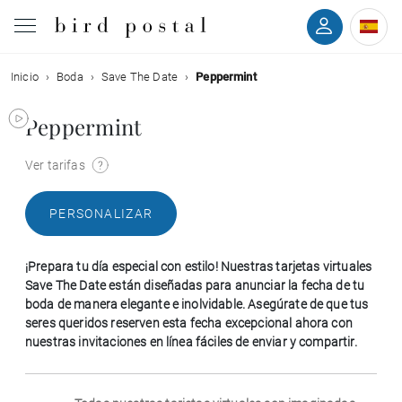
Inicio
Boda
Save The Date
Peppermint
Boda
Peppermint
Nacimiento
Ver tarifas
Bautizo
PERSONALIZAR
Comunión
¡Prepara tu día especial con estilo! Nuestras tarjetas virtuales
Condolencias
Save The Date están diseñadas para anunciar la fecha de tu
boda de manera elegante e inolvidable. Asegúrate de que tus
seres queridos reserven esta fecha excepcional ahora con
Cumpleaños
nuestras invitaciones en línea fáciles de enviar y compartir.
Fiestas navideñas