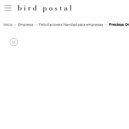
Inicio
Empresa
Felicitaciones Navidad para empresas
Precious O
Boda
Nacimiento
Bautizo
Comunión
Condolencias
Cumpleaños
Fiestas navideñas