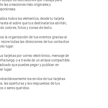
o equipo de ilustradoras que trabaja para
te las creaciones más originales y
poráneas.
liza todos los elementos, desde tu tarjeta
 hasta el sobre que tus destinatarios abrirán,
ndo colores, fotos y zonas de texto.
ica la organización de tus eventos gracias al
 reúne todas las direcciones de tus contactos
olo lugar.
us tarjetas por correo electrónico, mensaje de
 WhatsApp o a través de un enlace compartible
alizado que puedes pegar y publicar en
er lugar.
nstantáneamente los envíos de tus tarjetas
es, las aperturas y las respuestas de tus
os o seres queridos.