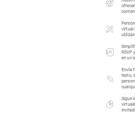
nuestr
ofrecer
contem
Persona
virtual
utiliza
Simplif
RSVP y
en un s
Envía t
texto,
person
cualqui
Sigue i
virtual
invitad