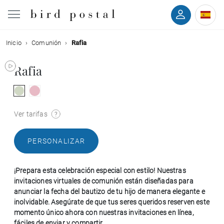
Inicio
Comunión
Rafia
Boda
Rafia
Nacimiento
Bautizo
Ver tarifas
Comunión
PERSONALIZAR
Condolencias
¡Prepara esta celebración especial con estilo! Nuestras
invitaciones virtuales de comunión están diseñadas para
Cumpleaños
anunciar la fecha del bautizo de tu hijo de manera elegante e
inolvidable. Asegúrate de que tus seres queridos reserven este
momento único ahora con nuestras invitaciones en línea,
Fiestas navideñas
fáciles de enviar y compartir.