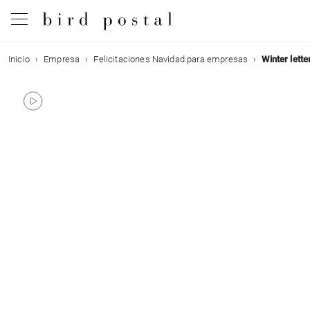
Inicio
Empresa
Felicitaciones Navidad para empresas
Winter lette
Boda
Nacimiento
Bautizo
Comunión
Condolencias
Cumpleaños
Fiestas navideñas