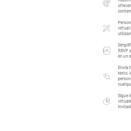
nuestr
ofrecer
contem
Persona
virtual
utiliza
Simplif
RSVP y
en un s
Envía t
texto,
person
cualqui
Sigue i
virtual
invitad