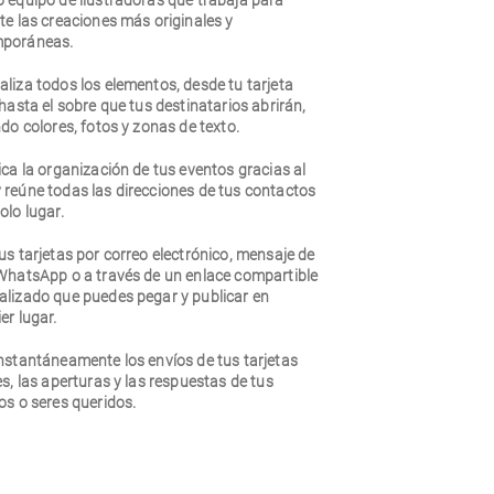
o equipo de ilustradoras que trabaja para
te las creaciones más originales y
poráneas.
liza todos los elementos, desde tu tarjeta
 hasta el sobre que tus destinatarios abrirán,
ndo colores, fotos y zonas de texto.
ica la organización de tus eventos gracias al
 reúne todas las direcciones de tus contactos
olo lugar.
us tarjetas por correo electrónico, mensaje de
 WhatsApp o a través de un enlace compartible
alizado que puedes pegar y publicar en
er lugar.
nstantáneamente los envíos de tus tarjetas
es, las aperturas y las respuestas de tus
os o seres queridos.