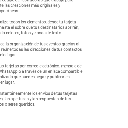
o equipo de ilustradoras que trabaja para
te las creaciones más originales y
poráneas.
liza todos los elementos, desde tu tarjeta
 hasta el sobre que tus destinatarios abrirán,
ndo colores, fotos y zonas de texto.
ica la organización de tus eventos gracias al
 reúne todas las direcciones de tus contactos
olo lugar.
us tarjetas por correo electrónico, mensaje de
 WhatsApp o a través de un enlace compartible
alizado que puedes pegar y publicar en
er lugar.
nstantáneamente los envíos de tus tarjetas
es, las aperturas y las respuestas de tus
os o seres queridos.