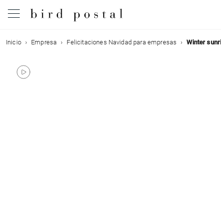
Inicio
Empresa
Felicitaciones Navidad para empresas
Winter sunr
Boda
Nacimiento
Bautizo
Comunión
Condolencias
Cumpleaños
Fiestas navideñas