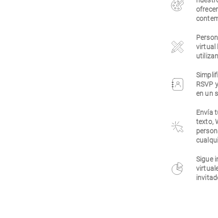
nuestr
ofrecer
contem
Persona
virtual
utiliza
Simplif
RSVP y
en un s
Envía t
texto,
person
cualqui
Sigue i
virtual
invitad