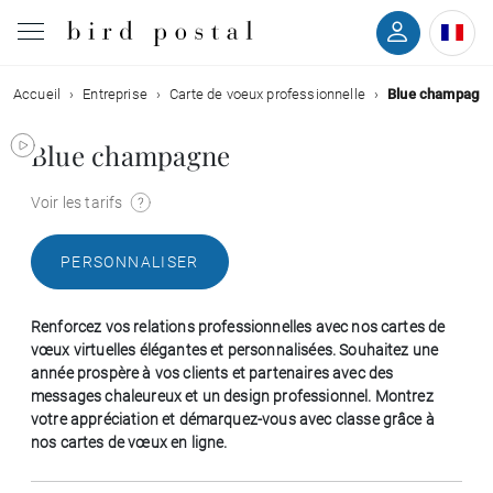
Accueil
Entreprise
Carte de voeux professionnelle
Blue champagn
Mariage
Blue champagne
Naissance
Voir les tarifs
Baptême
PERSONNALISER
Communion
Renforcez vos relations professionnelles avec nos cartes de
Décès
vœux virtuelles élégantes et personnalisées. Souhaitez une
année prospère à vos clients et partenaires avec des
messages chaleureux et un design professionnel. Montrez
Anniversaire
votre appréciation et démarquez-vous avec classe grâce à
nos cartes de vœux en ligne.
Vœux