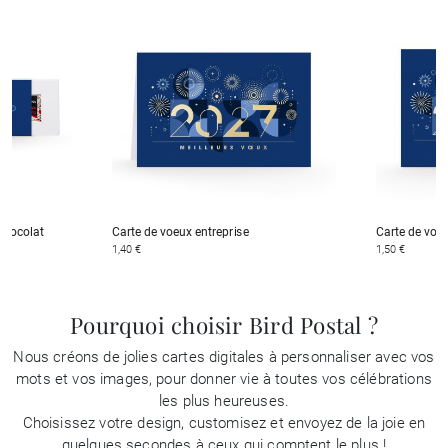
 chocolat
Carte de voeux entreprise
Carte de voeu
1,40 €
1,50 €
Pourquoi choisir Bird Postal ?
Nous créons de jolies cartes digitales à personnaliser avec vos
mots et vos images, pour donner vie à toutes vos célébrations
les plus heureuses.
Choisissez votre design, customisez et envoyez de la joie en
quelques secondes à ceux qui comptent le plus !