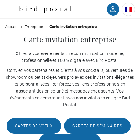
Filtrer
Accueil
Entreprise
Carte invitation entreprise
Mariage
Carte invitation entreprise
Naissance
Offrez à vos événements une communication moderne,
Couleurs
professionnelle et 100 % digitale avec Bird Postal.
Baptême
Conviez vos partenaires et clients à vos cocktails, ouvertures de
Styles
showroom ou petits-déjeuners pro avec des invitations élégantes
Communion
et personnalisées. Renforcez vos liens professionnels en
associant design soigné et messages engageants. Vos
Avec
évènements se démarquent avec nos invitations en ligne Bird
Décès
verso
Postal.
Avec
Anniversaire
photo
CARTES DE VOEUX
CARTES DE SÉMINAIRES
Vœux