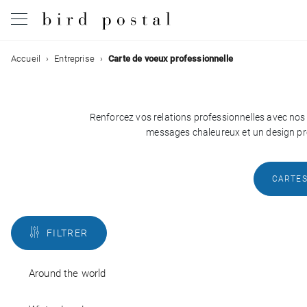
Filtrer
Accueil
Entreprise
Carte de voeux professionnelle
Mariage
Naissance
Renforcez vos relations professionnelles avec nos 
Couleurs
messages chaleureux et un design pro
Baptême
Styles
Communion
CARTES
Avec
Décès
verso
FILTRER
Avec
Anniversaire
photo
Around the world
Vœux