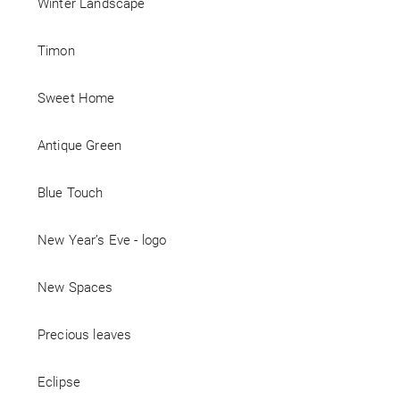
Winter Landscape
Entreprise
Timon
Sweet Home
Antique Green
Blue Touch
New Year’s Eve - logo
New Spaces
Precious leaves
Eclipse