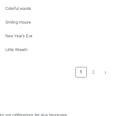
Colorful woods
Smiling mouse
New Year’s Eve
Little Wreath
›
1
2
tes vos célébrations les plus heureuses.