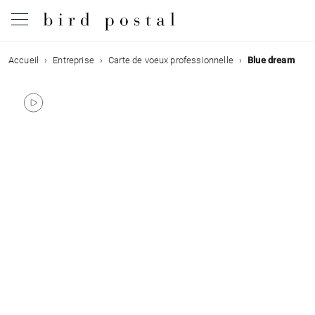
Accueil
Entreprise
Carte de voeux professionnelle
Blue dream
Mariage
Naissance
Baptême
Communion
Décès
Anniversaire
Vœux