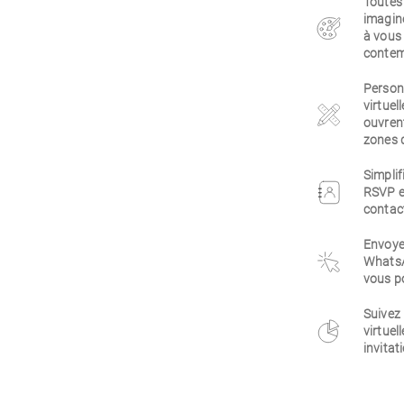
Toutes
imaginé
à vous 
contem
Personn
virtuel
ouvrent
zones d
Simplif
RSVP e
contact
Envoyez
WhatsA
vous po
Suivez
virtuel
invitat