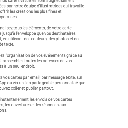
 nos cartes virtuelles sont soigneusement
es par notre équipe d'illustratrices qui travaille
offrir les créations les plus fines et
poraines.
alisez tous les éléments, de votre carte
le jusqu'à l'enveloppe que vos destinataires
, en utilisant des couleurs, des photos et des
e texte.
iez l'organisation de vos événements grâce au
t rassemblez toutes les adresses de vos
s à un seul endroit.
 vos cartes par email, par message texte, sur
pp ou via un lien partageable personnalisé que
uvez coller et publier partout.
 instantanément les envois de vos cartes
les, les ouvertures et les réponses aux
ions.