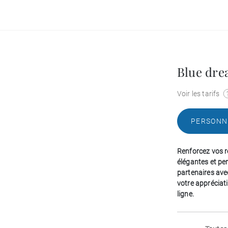
Blue dr
Voir les tarifs
PERSONN
Renforcez vos r
élégantes et pe
partenaires ave
votre appréciat
ligne.