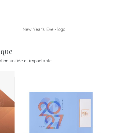
New Year’s Eve - logo
ique
ion unifiée et impactante.