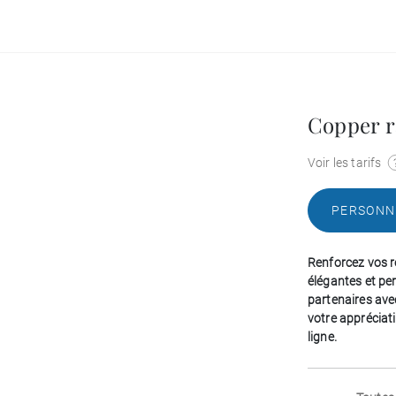
Copper r
Voir les tarifs
PERSONN
Renforcez vos r
élégantes et pe
partenaires ave
votre appréciat
ligne.