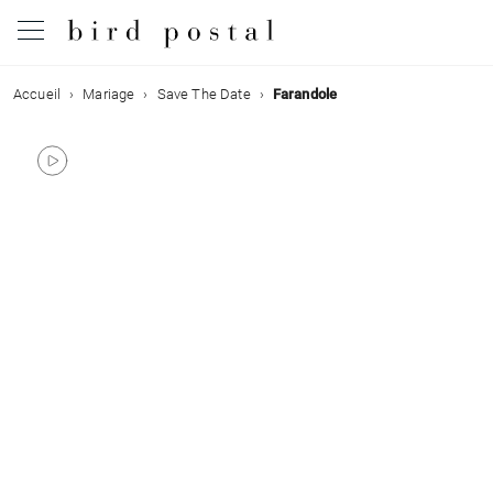
Accueil
Mariage
Save The Date
Farandole
Mariage
Naissance
Baptême
Communion
Décès
Anniversaire
Vœux