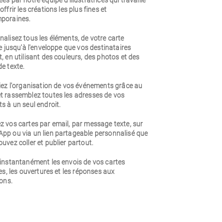
es par notre équipe d'illustratrices qui travaille
offrir les créations les plus fines et
poraines.
alisez tous les éléments, de votre carte
le jusqu'à l'enveloppe que vos destinataires
, en utilisant des couleurs, des photos et des
e texte.
iez l'organisation de vos événements grâce au
t rassemblez toutes les adresses de vos
s à un seul endroit.
 vos cartes par email, par message texte, sur
pp ou via un lien partageable personnalisé que
uvez coller et publier partout.
 instantanément les envois de vos cartes
les, les ouvertures et les réponses aux
ions.