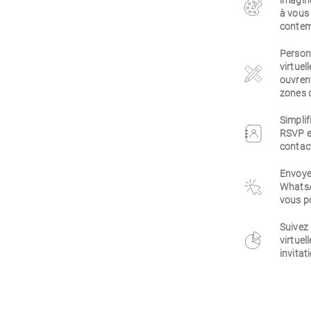
imaginé
à vous 
contem
Personn
virtuel
ouvrent
zones d
Simplif
RSVP e
contact
Envoyez
WhatsA
vous po
Suivez
virtuel
invitat