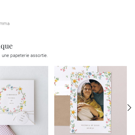
emma
ique
 une papeterie assortie.