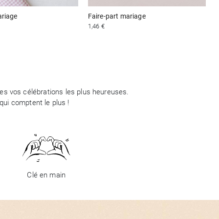
ariage
Faire-part mariage
1,46 €
1
tes vos célébrations les plus heureuses.
ui comptent le plus !
Clé en main