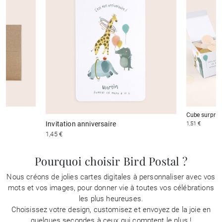
Cube surprise
Invitation anniversaire
1,51 €
1,45 €
Pourquoi choisir Bird Postal ?
Nous créons de jolies cartes digitales à personnaliser avec vos
mots et vos images, pour donner vie à toutes vos célébrations
les plus heureuses.
Choisissez votre design, customisez et envoyez de la joie en
quelques secondes à ceux qui comptent le plus !