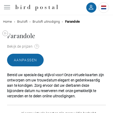
Home
Bruiloft
Bruiloft uitnodiging
Farandole
Bruiloft
Farandole
Geboorte
Bekijk de prijzen
Doop
AANPASSEN
Communie
Bereid uw speciale dag stijlvol voor! Onze virtuele kaarten zijn
Rouw
ontworpen om uw trouwdatum elegant en gedenkwaardig
aan te kondigen. Zorg ervoor dat uw dierbaren deze
bijzondere datum nu reserveren met onze gemakkelijk te
Verjaardag
verzenden en te delen online uitnodigingen.
Evenementen