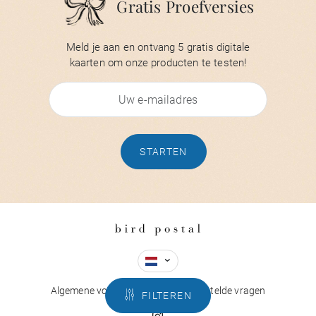
Gratis Proefversies
Meld je aan en ontvang 5 gratis digitale
kaarten om onze producten te testen!
STARTEN
Algemene voorwaarden
Meest gestelde vragen
FILTEREN
N
RECHERCHER