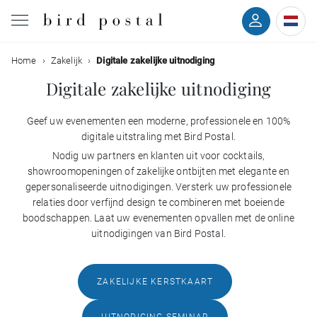
Filteren
Home
Zakelijk
Digitale zakelijke uitnodiging
Bruiloft
Digitale zakelijke uitnodiging
Geboorte
Geef uw evenementen een moderne, professionele en 100%
Kleuren
digitale uitstraling met Bird Postal.
Doop
Nodig uw partners en klanten uit voor cocktails,
Stijlen
showroomopeningen of zakelijke ontbijten met elegante en
Communie
gepersonaliseerde uitnodigingen. Versterk uw professionele
relaties door verfijnd design te combineren met boeiende
Met
boodschappen. Laat uw evenementen opvallen met de online
Rouw
rug
uitnodigingen van Bird Postal.
Met
Verjaardag
foto
ZAKELIJKE KERSTKAART
Evenementen
UITNODIGING SEMINAR