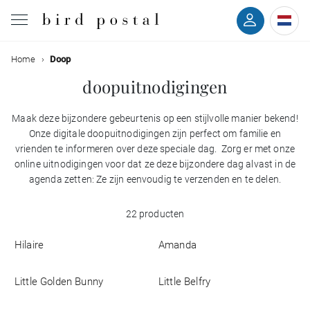
Filteren
Home
Doop
Bruiloft
doopuitnodigingen
Geboorte
Maak deze bijzondere gebeurtenis op een stijlvolle manier bekend!
Kleuren
Onze digitale doopuitnodigingen zijn perfect om familie en
Doop
vrienden te informeren over deze speciale dag. Zorg er met onze
online uitnodigingen voor dat ze deze bijzondere dag alvast in de
Stijlen
Communie
agenda zetten: Ze zijn eenvoudig te verzenden en te delen.
Met
22 producten
Rouw
rug
Hilaire
Amanda
Met
Verjaardag
foto
Little Golden Bunny
Little Belfry
Evenementen