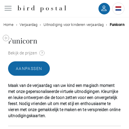
Home
Verjaardag
Uitnodiging voor kinderen verjaardag
Funicorn
Bruiloft
Funicorn
Geboorte
Bekijk de prijzen
Doop
AANPASSEN
Communie
Maak van de verjaardag van uw kind een magisch moment
Rouw
met onze gepersonaliseerde virtuele uitnodigingen. Kleurrijke
en leuke ontwerpen die de toon zetten voor een onvergetelijk
feest. Nodig vrienden uit om met stijl en enthousiasme te
Verjaardag
vieren met onze gemakkelijk te maken en te verspreiden online
uitnodigingskaarten.
Evenementen