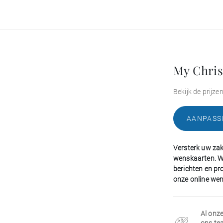
My Chris
Bekijk de prijze
AANPASS
Versterk uw zake
wenskaarten. W
berichten en pr
onze online we
Al onze