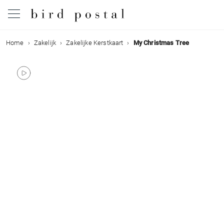
Home
Zakelijk
Zakelijke Kerstkaart
My Christmas Tree
Bruiloft
Geboorte
Doop
Communie
Rouw
Verjaardag
Evenementen