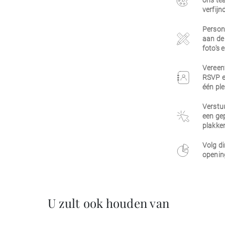
ons tea
verfijn
Persona
aan de 
foto's 
Vereen
RSVP e
één ple
Verstuu
een gep
plakken
Volg di
opening
U zult ook houden van