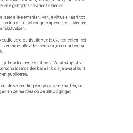
m van illustratoren, dat werkt om je de meest
de en eigentijdse creaties te bieden.
liseer alle elementen, van je virtuele kaart tot
envelop die je ontvangers openen, met kleuren,
en tekstvelden.
voudig de organisatie van je evenementen met
n verzamel alle adressen van je contacten op
k.
r je kaarten per e-mail, sms, WhatsApp of via
ersonaliseerde deelbare link die je overal kunt
 en publiceren.
rect de verzending van je virtuele kaarten, de
en en de reacties op de uitnodigingen.