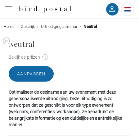
Home
Zakelijk
Uitnodiging seminar
Neutral
Bruiloft
Neutral
Geboorte
Bekijk de prijzen
Doop
AANPASSEN
Communie
Optimaliseer de deelname aan uw evenement met deze
Rouw
gepersonaliseerde uitnodiging. Deze uitnodiging is zo
ontworpen dat ze geschikt is voor elk type evenement
(webinars, conferenties, workshops). Ze benadrukt de
Verjaardag
belangrijkste informatie op een duidelijke en aantrekkelijke
manier.
Evenementen