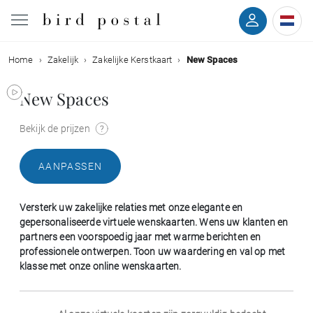
Home
Zakelijk
Zakelijke Kerstkaart
New Spaces
Bruiloft
New Spaces
Geboorte
Bekijk de prijzen
Doop
AANPASSEN
Communie
Versterk uw zakelijke relaties met onze elegante en
Rouw
gepersonaliseerde virtuele wenskaarten. Wens uw klanten en
partners een voorspoedig jaar met warme berichten en
professionele ontwerpen. Toon uw waardering en val op met
Verjaardag
klasse met onze online wenskaarten.
Evenementen