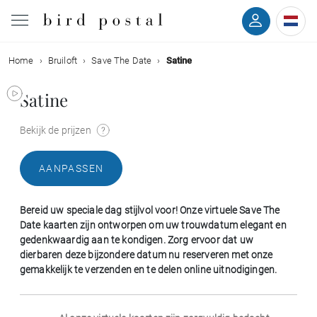
Home
Bruiloft
Save The Date
Satine
Bruiloft
Satine
Geboorte
Bekijk de prijzen
Doop
AANPASSEN
Communie
Bereid uw speciale dag stijlvol voor! Onze virtuele Save The
Rouw
Date kaarten zijn ontworpen om uw trouwdatum elegant en
gedenkwaardig aan te kondigen. Zorg ervoor dat uw
dierbaren deze bijzondere datum nu reserveren met onze
Verjaardag
gemakkelijk te verzenden en te delen online uitnodigingen.
Evenementen