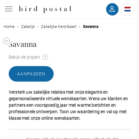
Home
Zakelijk
Zakelijke Kerstkaart
Savanna
Bruiloft
Savanna
Geboorte
Bekijk de prijzen
Doop
AANPASSEN
Communie
Versterk uw zakelijke relaties met onze elegante en
Rouw
gepersonaliseerde virtuele wenskaarten. Wens uw klanten en
partners een voorspoedig jaar met warme berichten en
professionele ontwerpen. Toon uw waardering en val op met
Verjaardag
klasse met onze online wenskaarten.
Evenementen