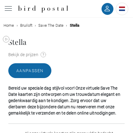
Home
Bruiloft
Save The Date
Stella
Bruiloft
Stella
Geboorte
Bekijk de prijzen
Doop
AANPASSEN
Communie
Bereid uw speciale dag stijlvol voor! Onze virtuele Save The
Rouw
Date kaarten zijn ontworpen om uw trouwdatum elegant en
gedenkwaardig aan te kondigen. Zorg ervoor dat uw
dierbaren deze bijzondere datum nu reserveren met onze
Verjaardag
gemakkelijk te verzenden en te delen online uitnodigingen.
Evenementen