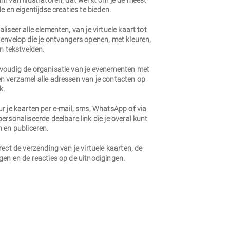
m van illustratoren, dat werkt om je de meest
de en eigentijdse creaties te bieden.
liseer alle elementen, van je virtuele kaart tot
envelop die je ontvangers openen, met kleuren,
en tekstvelden.
voudig de organisatie van je evenementen met
n verzamel alle adressen van je contacten op
k.
r je kaarten per e-mail, sms, WhatsApp of via
ersonaliseerde deelbare link die je overal kunt
 en publiceren.
rect de verzending van je virtuele kaarten, de
en en de reacties op de uitnodigingen.