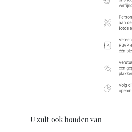
ons tea
verfijn
Persona
aan de 
foto's 
Vereen
RSVP e
één ple
Verstuu
een gep
plakken
Volg di
opening
U zult ook houden van