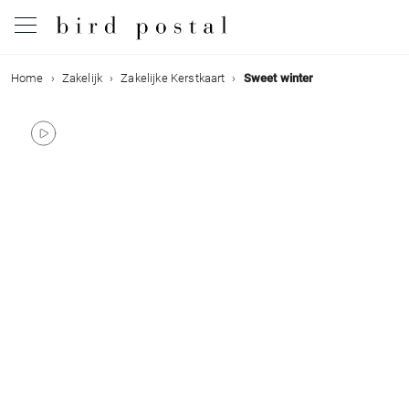
Home
Zakelijk
Zakelijke Kerstkaart
Sweet winter
Bruiloft
Geboorte
Doop
Communie
Rouw
Verjaardag
Evenementen