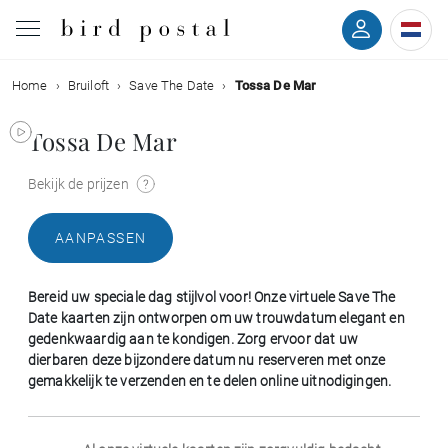
Home
Bruiloft
Save The Date
Tossa De Mar
Bruiloft
Tossa De Mar
Geboorte
Bekijk de prijzen
Doop
AANPASSEN
Communie
Bereid uw speciale dag stijlvol voor! Onze virtuele Save The
Rouw
Date kaarten zijn ontworpen om uw trouwdatum elegant en
gedenkwaardig aan te kondigen. Zorg ervoor dat uw
dierbaren deze bijzondere datum nu reserveren met onze
Verjaardag
gemakkelijk te verzenden en te delen online uitnodigingen.
Evenementen