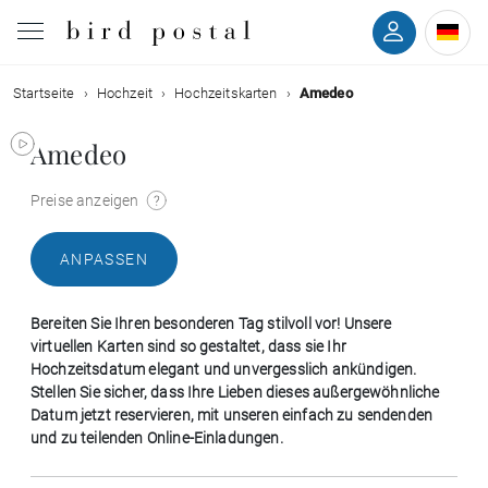
Startseite
Hochzeit
Hochzeitskarten
Amedeo
Hochzeit
Amedeo
Geburt
Preise anzeigen
Taufe
ANPASSEN
Kommunion
Bereiten Sie Ihren besonderen Tag stilvoll vor! Unsere
Trauer
virtuellen Karten sind so gestaltet, dass sie Ihr
Hochzeitsdatum elegant und unvergesslich ankündigen.
Stellen Sie sicher, dass Ihre Lieben dieses außergewöhnliche
Geburtstag
Datum jetzt reservieren, mit unseren einfach zu sendenden
und zu teilenden Online-Einladungen.
Weihnachten