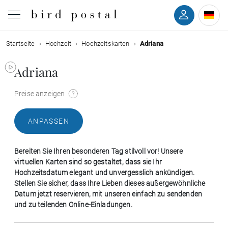
Startseite
Hochzeit
Hochzeitskarten
Adriana
Hochzeit
Adriana
Geburt
Preise anzeigen
Taufe
ANPASSEN
Kommunion
Bereiten Sie Ihren besonderen Tag stilvoll vor! Unsere
Trauer
virtuellen Karten sind so gestaltet, dass sie Ihr
Hochzeitsdatum elegant und unvergesslich ankündigen.
Stellen Sie sicher, dass Ihre Lieben dieses außergewöhnliche
Geburtstag
Datum jetzt reservieren, mit unseren einfach zu sendenden
und zu teilenden Online-Einladungen.
Weihnachten