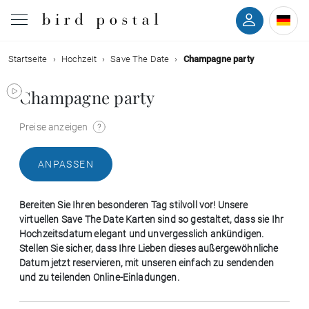
Startseite
Hochzeit
Save The Date
Champagne party
Hochzeit
Champagne party
Geburt
Preise anzeigen
Taufe
ANPASSEN
Kommunion
Bereiten Sie Ihren besonderen Tag stilvoll vor! Unsere
Trauer
virtuellen Save The Date Karten sind so gestaltet, dass sie Ihr
Hochzeitsdatum elegant und unvergesslich ankündigen.
Stellen Sie sicher, dass Ihre Lieben dieses außergewöhnliche
Geburtstag
Datum jetzt reservieren, mit unseren einfach zu sendenden
und zu teilenden Online-Einladungen.
Weihnachten